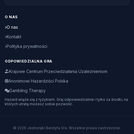
O NAS
O nas
Kontakt
Polityka prywatności
ODPOWIEDZIALNA GRA
Krajowe Centrum Przeciwdziałania Uzależnieniom
Anonimowi Hazardziści Polska
Gambling Therapy
Hazard wiąże się z ryzykiem. Graj odpowiedzialnie i tylko za środki, na
których utratę możesz sobie pozwolić.
© 2026 Jednoręki Bandyta Gra. Wszelkie prawa zastrzeżone.