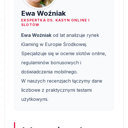
Ewa Woźniak
EKSPERTKA DS. KASYN ONLINE I
SLOTÓW
Ewa Woźniak
od lat analizuje rynek
iGaming w Europie Środkowej.
Specjalizuje się w ocenie slotów online,
regulaminów bonusowych i
doświadczenia mobilnego.
W naszych recenzjach łączymy dane
liczbowe z praktycznymi testami
użytkowymi.